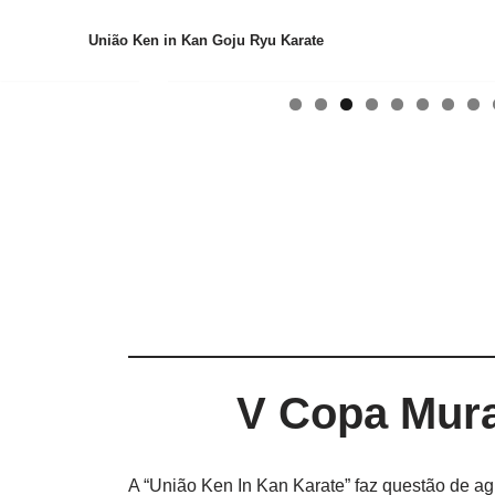
União Ken in Kan Goju Ryu Karate
Pular
para
o
conteúdo
V Copa Mur
A “União Ken In Kan Karate” faz questão de a