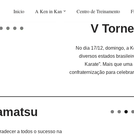
Inicio
A Ken in Kan
Centro de Treinamento
F
V Torne
0
1
2
No dia 17/12, domingo, a K
diversos estados brasilei
Karate”. Mais que uma
confraternização para celebra
amatsu
gradecer a todos o sucesso na