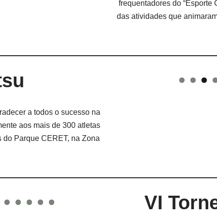
frequentadores do “Esporte 
das atividades que animaram
tsu
gradecer a todos o sucesso na
mente aos mais de 300 atletas
as do Parque CERET, na Zona
VI Torn
1
2
3
4
5