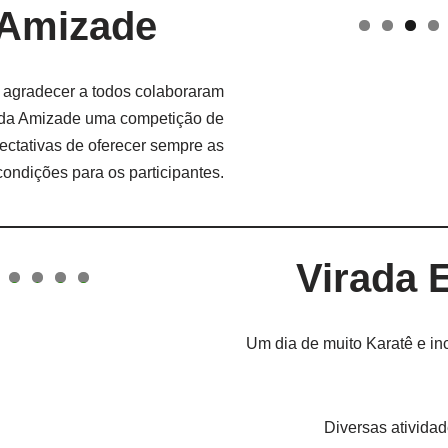
a Amizade
 agradecer a todos colaboraram
al da Amizade uma competição de
ectativas de oferecer sempre as
ondições para os participantes.
Virada 
0
1
2
3
Um dia de muito Karatê e in
Diversas ativida