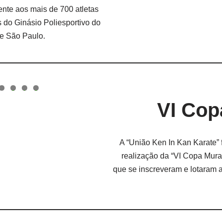
nte aos mais de 700 atletas
 do Ginásio Poliesportivo do
e São Paulo.​
0
1
2
VI Cop
A “União Ken In Kan Karate” 
realização da “VI Copa Mura
que se inscreveram e lotara