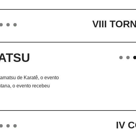
VIII TOR
0
ATSU
ramatsu de Karatê, o evento
tana, o evento recebeu
IV 
0