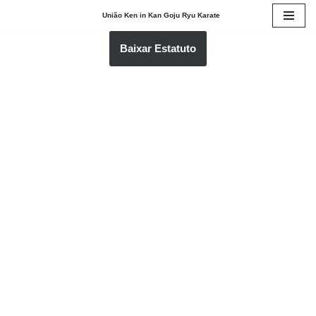
União Ken in Kan Goju Ryu Karate
Pular
Baixar Estatuto
para
o
conteúdo